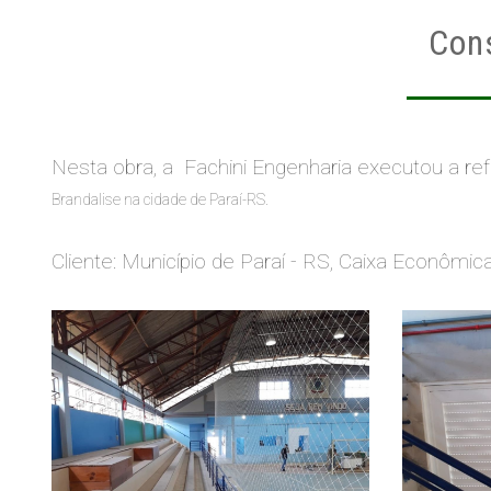
Cons
Nesta obra, a Fachini Engenharia executou a r
Brandalise na cidade de Paraí-RS.
Cliente: Município de Paraí - RS, Caixa Econômic