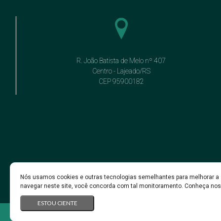
R. João Batista de Melo nº 407
Centro - Lajeado/RS
CEP 95900182
Nós usamos cookies e outras tecnologias semelhantes para melhorar a 
navegar neste site, você concorda com tal monitoramento. Conheça no
ESTOU CIENTE
Fachini Engenharia - Todos os direitos reservados @ 2026 |
Polític