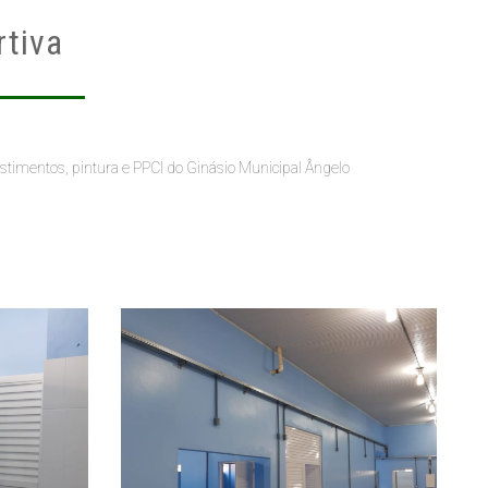
rtiva
vestimentos, pintura e PPCI
do Ginásio Municipal Ângelo