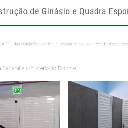
trução de Ginásio e Quadra Espo
eforma
das instalações elétricas, hidrossanitárias, gás, troca de pisos e re
a Federal e Ministério do Esporte.