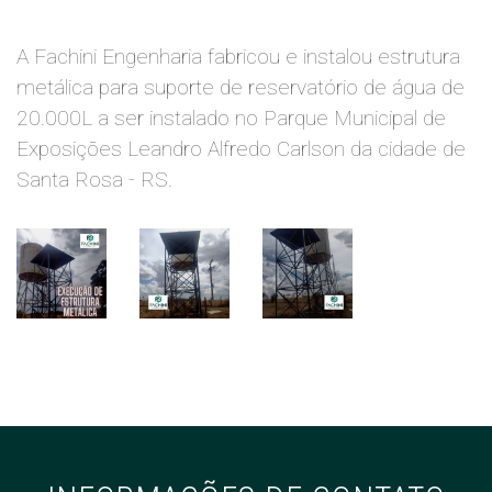
A Fachini Engenharia fabricou e instalou estrutura
metálica para suporte de reservatório de água de
20.000L a ser instalado no Parque Municipal de
Exposições Leandro Alfredo Carlson da cidade de
Santa Rosa - RS.