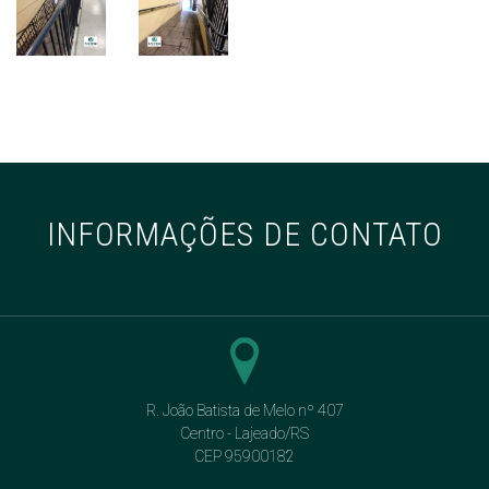
INFORMAÇÕES DE CONTATO
R. João Batista de Melo nº 407
Centro - Lajeado/RS
CEP 95900182