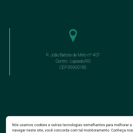
R. João Batista de Melo nº 407
Centro - Lajeado/RS
CEP 95900182
Nós usamos cookies e outras tecnologias semelhantes para melhorar a 
navegar neste site, você concorda com tal monitoramento. Conheça no