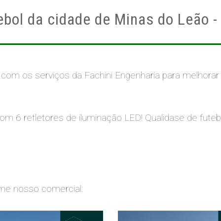
bol da cidade de Minas do Leão - 
u com os serviços da Fachini Engenharia para melhorar
m 6 refletores de iluminação LED! Qualidase de futeb
me nosso comercial: