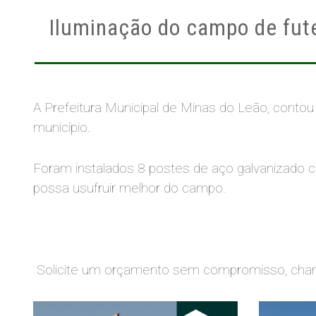
Iluminação do campo de fute
A Prefeitura Municipal de Minas do Leão, conto
município.
Foram instalados 8 postes de aço galvanizado co
possa usufruir melhor do campo.
Solicite um orçamento sem compromisso, cha