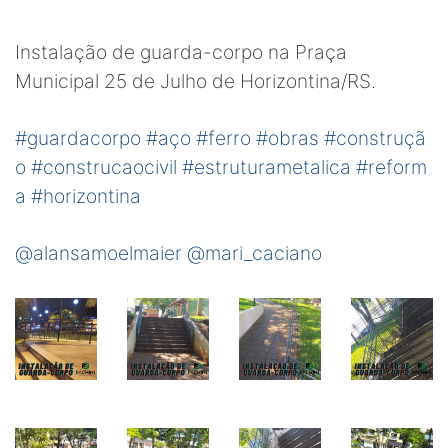
Instalação de guarda-corpo na Praça
Municipal 25 de Julho de Horizontina/RS.
#guardacorpo
#aço
#ferro
#obras
#construçã
o
#construcaocivil
#estruturametalica
#reform
a
#horizontina
@alansamoelmaier
@mari_caciano