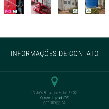
INFORMAÇÕES DE CONTATO
R. João Batista de Melo nº 407
Centro - Lajeado/RS
CEP 95900182