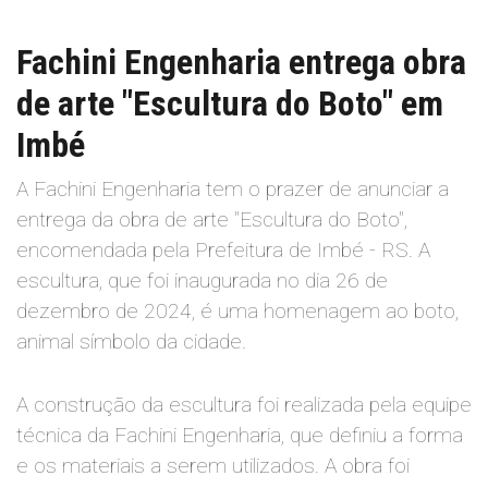
Fachini Engenharia entrega obra
de arte "Escultura do Boto" em
Imbé
A Fachini Engenharia tem o prazer de anunciar a
entrega da obra de arte "Escultura do Boto",
encomendada pela Prefeitura de Imbé - RS. A
escultura, que foi inaugurada no dia 26 de
dezembro de 2024, é uma homenagem ao boto,
animal símbolo da cidade.
A construção da escultura foi realizada pela equipe
técnica da Fachini Engenharia, que definiu a forma
e os materiais a serem utilizados. A obra foi