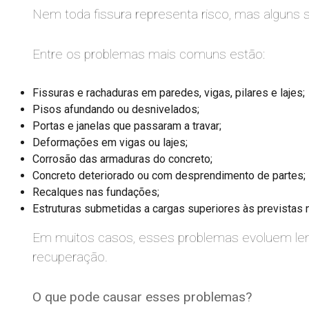
Nem toda fissura representa risco, mas alguns 
Entre os problemas mais comuns estão:
Fissuras e rachaduras em paredes, vigas, pilares e lajes;
Pisos afundando ou desnivelados;
Portas e janelas que passaram a travar;
Deformações em vigas ou lajes;
Corrosão das armaduras do concreto;
Concreto deteriorado ou com desprendimento de partes;
Recalques nas fundações;
Estruturas submetidas a cargas superiores às previstas no
Em muitos casos, esses problemas evoluem len
recuperação.
O que pode causar esses problemas?