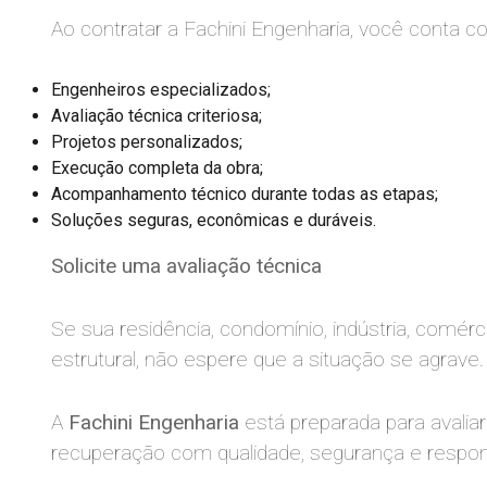
Ao contratar a Fachini Engenharia, você conta c
Engenheiros especializados;
Avaliação técnica criteriosa;
Projetos personalizados;
Execução completa da obra;
Acompanhamento técnico durante todas as etapas;
Soluções seguras, econômicas e duráveis.
Solicite uma avaliação técnica
Se sua residência, condomínio, indústria, comér
estrutural, não espere que a situação se agrave.
A
Fachini Engenharia
está preparada para avaliar
recuperação com qualidade, segurança e respons