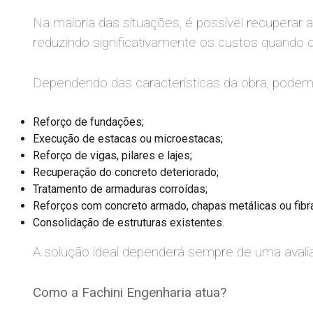
Na maioria das situações, é possível recuperar 
reduzindo significativamente os custos quando 
Dependendo das características da obra, pode
Reforço de fundações;
Execução de estacas ou microestacas;
Reforço de vigas, pilares e lajes;
Recuperação do concreto deteriorado;
Tratamento de armaduras corroídas;
Reforços com concreto armado, chapas metálicas ou fibr
Consolidação de estruturas existentes.
A solução ideal dependerá sempre de uma avalia
Como a Fachini Engenharia atua?